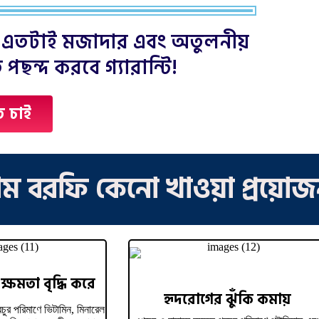
এতটাই মজাদার এবং অতুলনীয়
 পছন্দ করবে গ্যারান্টি!
ে চাই
াম বরফি কেনো খাওয়া প্রয়ো
ক্ষমতা বৃদ্ধি করে
হৃদরোগের ঝুঁকি কমায়
রচুর পরিমাণে ভিটামিন, মিনারেল