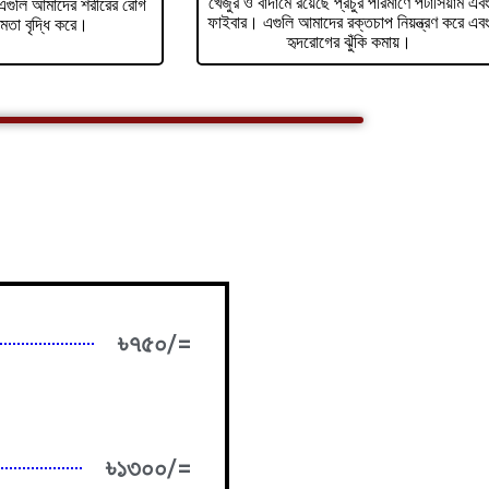
খেজুর ও বাদামে রয়েছে প্রচুর পরিমাণে পটাসিয়াম এব
ট। এগুলি আমাদের শরীরের রোগ
ফাইবার। এগুলি আমাদের রক্তচাপ নিয়ন্ত্রণ করে এব
ষমতা বৃদ্ধি করে।
হৃদরোগের ঝুঁকি কমায়।
৳৭৫০/=
৳১৩০০/=